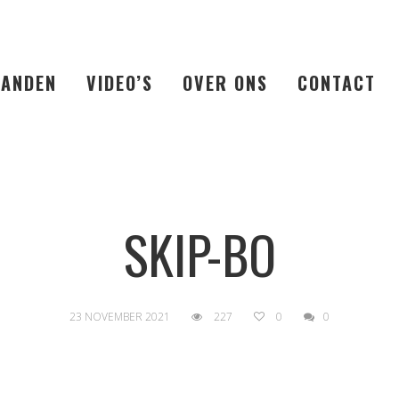
LANDEN
VIDEO’S
OVER ONS
CONTACT
SKIP-BO
23 NOVEMBER 2021
227
0
0