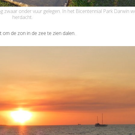
zwaar onder vuur gelegen. In het Bicentennial Park Darwin wo
herdacht.
ht om de zon in de zee te zien dalen.