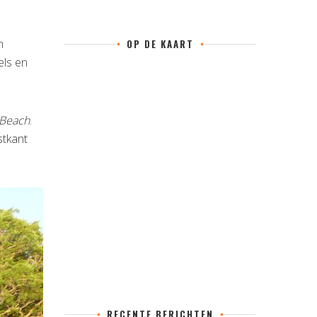
n
OP DE KAART
els en
 Beach
.
stkant
RECENTE BERICHTEN