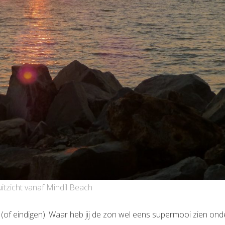
itzicht vanaf Mindil Beach
n (of eindigen). Waar heb jij de zon wel eens supermooi zien on