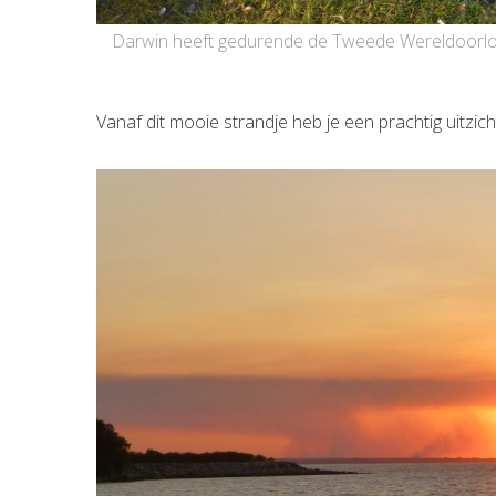
Darwin heeft gedurende de Tweede Wereldoorlog 
Vanaf dit mooie strandje heb je een prachtig uitzic