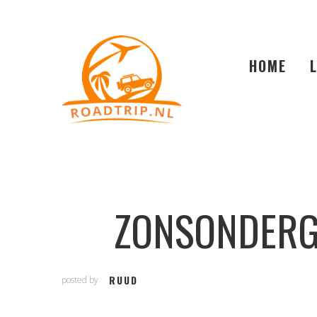
HOME
ZONSONDERG
RUUD
posted by