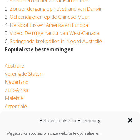
1.
Snorkelen op het Great Barrier Reef
2.
Zonsondergang op het strand van Darwin
3.
Ochtendgloren op de Chinese Muur
4.
De kloof tussen Amerika en Europa
5.
Video: De ruige natuur van West-Canada
6.
Springende krokodillen in Noord-Australië
Populairste bestemmingen
Australië
Verenigde Staten
Nederland
Zuid-Afrika
Maleisië
Argentinië
Beheer cookie toestemming
© 2026 Roadtrip.nl
Wij gebruiken cookies om onze website te optimaliseren.