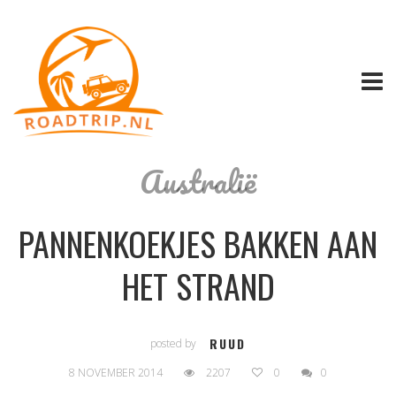
Australië
PANNENKOEKJES BAKKEN AAN
HET STRAND
RUUD
posted by
8 NOVEMBER 2014
2207
0
0