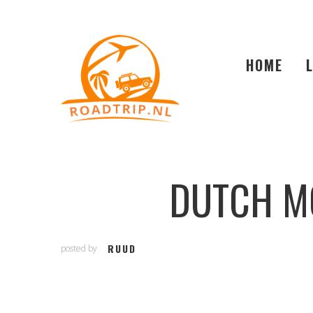
HOME
DUTCH MO
RUUD
posted by