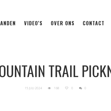
LANDEN
VIDEO’S
OVER ONS
CONTACT
UNTAIN TRAIL PICK
15 JULI 2024
168
0
0