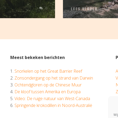
0
LEES VERDER
Meest bekeken berichten
1.
Snorkelen op het Great Barrier Reef
A
e
2.
Zonsondergang op het strand van Darwin
V
3.
Ochtendgloren op de Chinese Muur
N
4.
De kloof tussen Amerika en Europa
Z
5.
Video: De ruige natuur van West-Canada
M
6.
Springende krokodillen in Noord-Australië
A
Wij