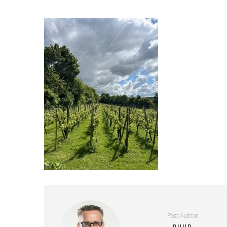
Post Author
RUUD