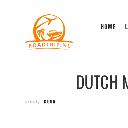
HOME
DUTCH 
RUUD
posted by