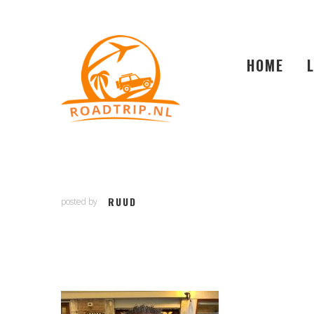
HOME
RUUD
posted by