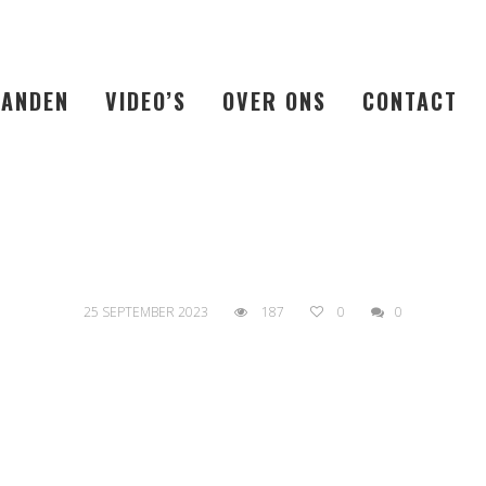
LANDEN
VIDEO’S
OVER ONS
CONTACT
25 SEPTEMBER 2023
187
0
0