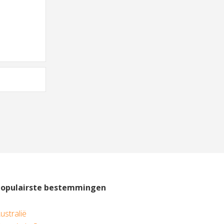
Populairste bestemmingen
ustralië