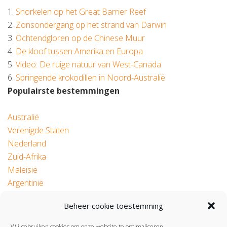
1.
Snorkelen op het Great Barrier Reef
2.
Zonsondergang op het strand van Darwin
3.
Ochtendgloren op de Chinese Muur
4.
De kloof tussen Amerika en Europa
5.
Video: De ruige natuur van West-Canada
6.
Springende krokodillen in Noord-Australië
Populairste bestemmingen
Australië
Verenigde Staten
Nederland
Zuid-Afrika
Maleisië
Argentinië
Beheer cookie toestemming
© 2026 Roadtrip.nl
Wij gebruiken cookies om onze website te optimaliseren.