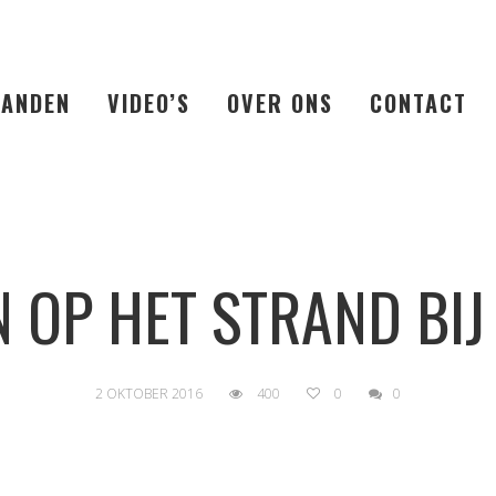
LANDEN
VIDEO’S
OVER ONS
CONTACT
 OP HET STRAND BI
2 OKTOBER 2016
400
0
0