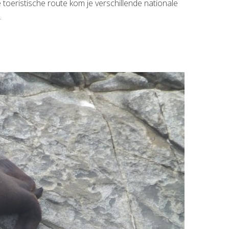
oeristische route kom je verschillende nationale
.