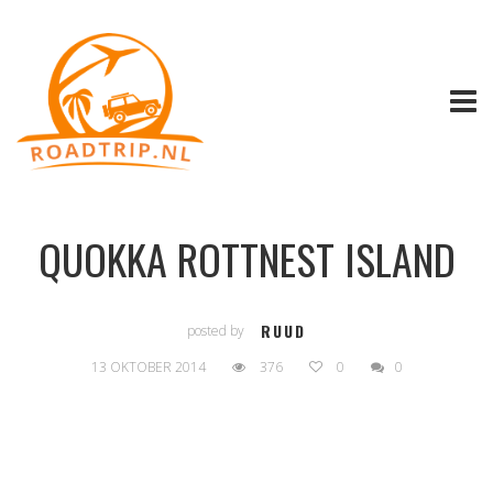
QUOKKA ROTTNEST ISLAND
RUUD
posted by
13 OKTOBER 2014
376
0
0