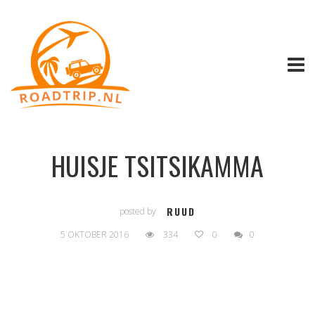
HUISJE TSITSIKAMMA
RUUD
posted by
5 OKTOBER 2016
334
0
0