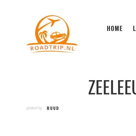
HOME
ZEELEE
RUUD
posted by