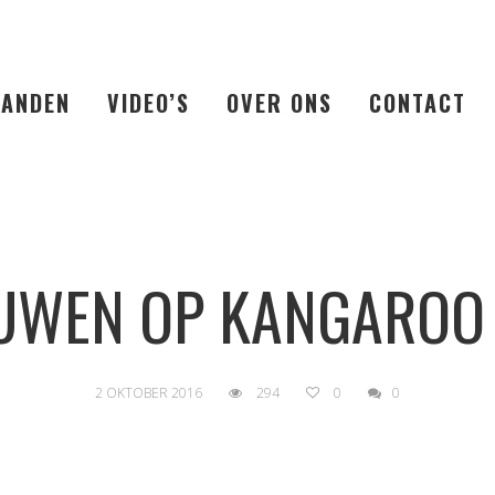
LANDEN
VIDEO’S
OVER ONS
CONTACT
UWEN OP KANGAROO
2 OKTOBER 2016
294
0
0