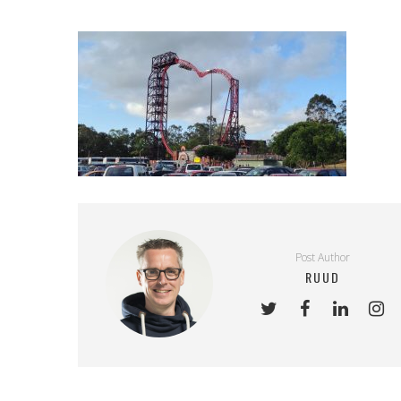
Post Author
RUUD