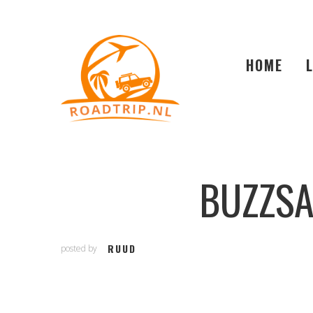
HOME
BUZZS
RUUD
posted by