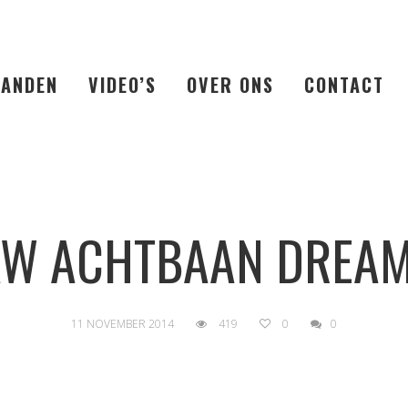
LANDEN
VIDEO’S
OVER ONS
CONTACT
AW ACHTBAAN DREA
11 NOVEMBER 2014
419
0
0