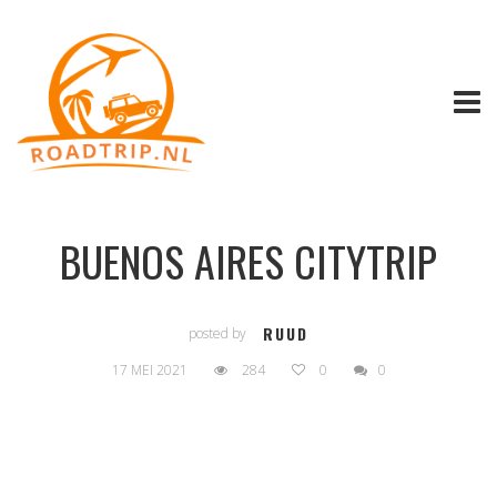
BUENOS AIRES CITYTRIP
RUUD
posted by
17 MEI 2021
284
0
0