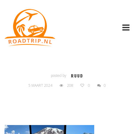
RUUD
posted by
5 MAART 2024
208
0
0