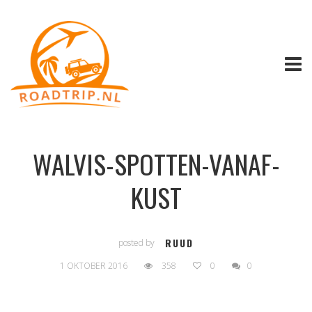
WALVIS-SPOTTEN-VANAF-
KUST
RUUD
posted by
1 OKTOBER 2016
358
0
0