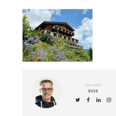
Post Author
RUUD