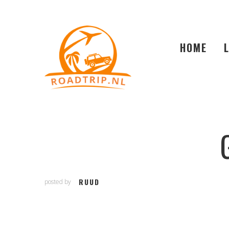
HOME
RUUD
posted by