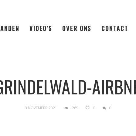
LANDEN
VIDEO’S
OVER ONS
CONTACT
GRINDELWALD-AIRBN
3 NOVEMBER 2021
269
0
0