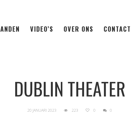
LANDEN
VIDEO’S
OVER ONS
CONTACT
DUBLIN THEATER
20 JANUARI 2023
223
0
0