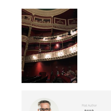
Post Author
RUUD