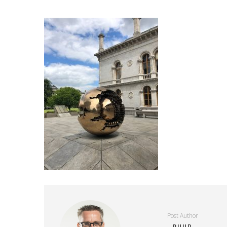
Post Author
RUUD