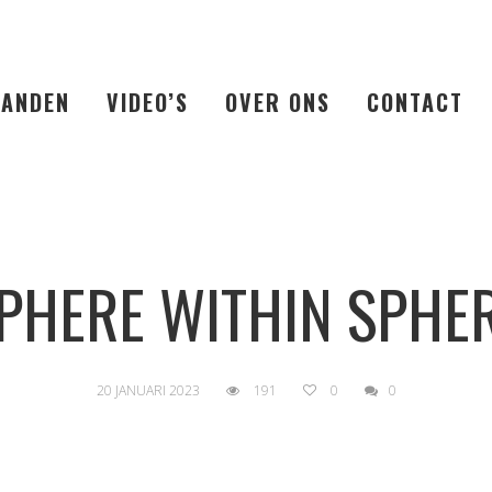
LANDEN
VIDEO’S
OVER ONS
CONTACT
PHERE WITHIN SPHE
20 JANUARI 2023
191
0
0