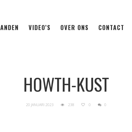
LANDEN
VIDEO’S
OVER ONS
CONTACT
HOWTH-KUST
20 JANUARI 2023
238
0
0