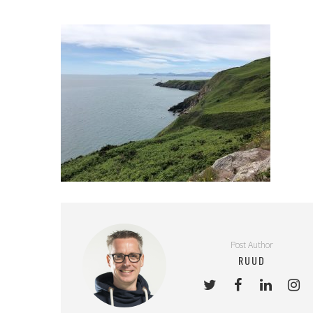
Post Author
RUUD