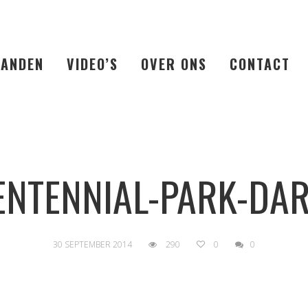
LANDEN
VIDEO’S
OVER ONS
CONTACT
ENTENNIAL-PARK-DA
30 SEPTEMBER 2014
290
0
0