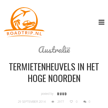
Australië
TERMIETENHEUVELS IN HET
HOGE NOORDEN
RUUD
posted by
29 SEPTEMBER 2014
2977
0
0