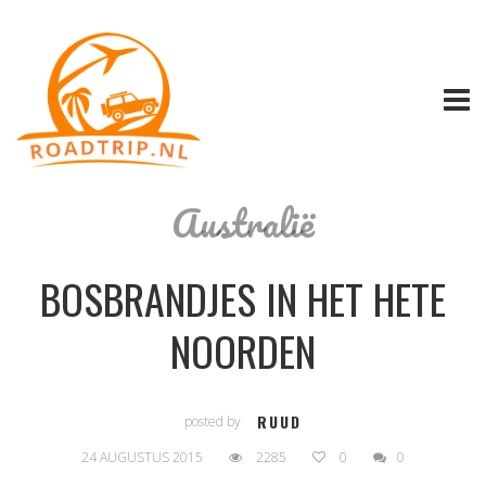
Australië
BOSBRANDJES IN HET HETE
NOORDEN
RUUD
posted by
24 AUGUSTUS 2015
2285
0
0