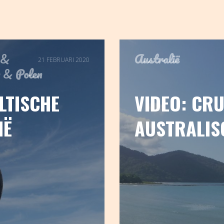
&
Australië
21 FEBRUARI 2020
&
Polen
LTISCHE
VIDEO: CRU
IË
AUSTRALIS