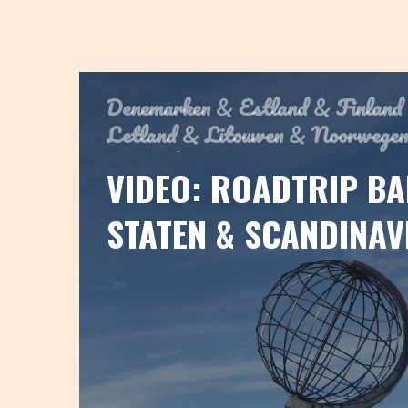
Denemarken
&
Estland
&
Finland
Letland
&
Litouwen
&
Noorwegen
&
Zweden
VIDEO: ROADTRIP BA
STATEN & SCANDINAV