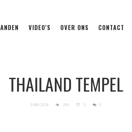
LANDEN
VIDEO’S
OVER ONS
CONTACT
THAILAND TEMPEL
9 MEI 2018
293
0
0