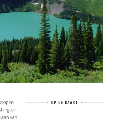
gelopen
OP DE KAART
shington
lkaan van