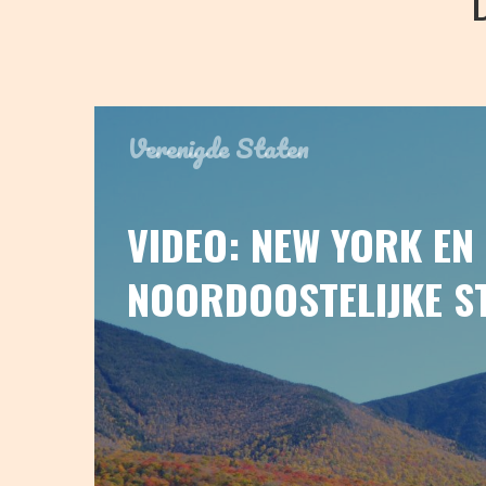
Verenigde Staten
VIDEO: NEW YORK EN
NOORDOOSTELIJKE S