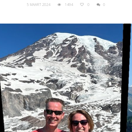
5 MAART 2024
1494
0
0