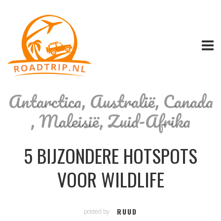
Antarctica
,
Australië
,
Canada
,
Maleisië
,
Zuid-Afrika
5 BIJZONDERE HOTSPOTS
VOOR WILDLIFE
RUUD
posted by