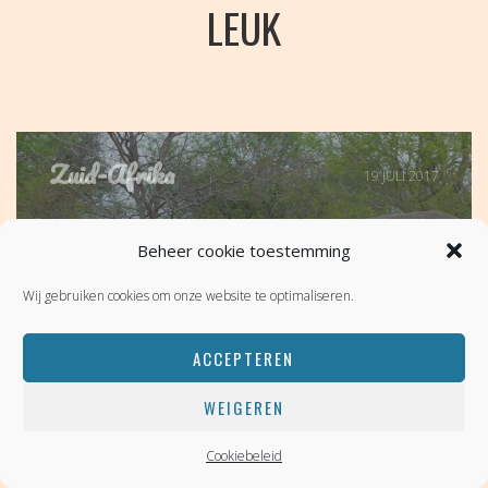
LEUK
Zuid-Afrika
19 JULI 2017
Beheer cookie toestemming
OOG IN OOG MET
Wij gebruiken cookies om onze website te optimaliseren.
WILDLIFE IN KRUGER
ACCEPTEREN
WEIGEREN
Cookiebeleid