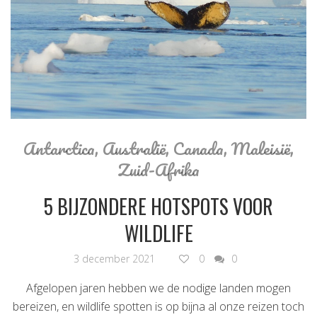
Antarctica
,
Australië
,
Canada
,
Maleisië
,
Zuid-Afrika
5 BIJZONDERE HOTSPOTS VOOR
WILDLIFE
3 december 2021
0
0
Afgelopen jaren hebben we de nodige landen mogen
bereizen, en wildlife spotten is op bijna al onze reizen toch